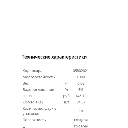
Технические характеристики
Код товара
05802021
Морозостойкость
F
F300
Вес
кг
0.68
Водопоглощение
%
3%
Цена
руб
146.12
Кол-во в м2
шт
34.57
Количество штук в
18
упаковке
Поверхность
гладкая
stroeher