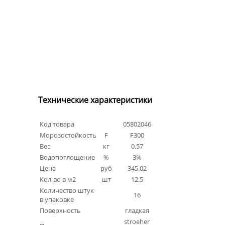
Технические характеристики
Код товара
05802046
Морозостойкость
F
F300
Вес
кг
0.57
Водопоглощение
%
3%
Цена
руб
345.02
Кол-во в м2
шт
12.5
Количество штук
16
в упаковке
Поверхность
гладкая
stroeher