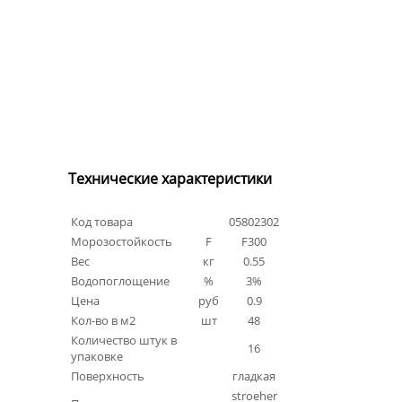
Технические характеристики
Код товара
05802302
Морозостойкость
F
F300
Вес
кг
0.55
Водопоглощение
%
3%
Цена
руб
0.9
Кол-во в м2
шт
48
Количество штук в
16
упаковке
Поверхность
гладкая
stroeher