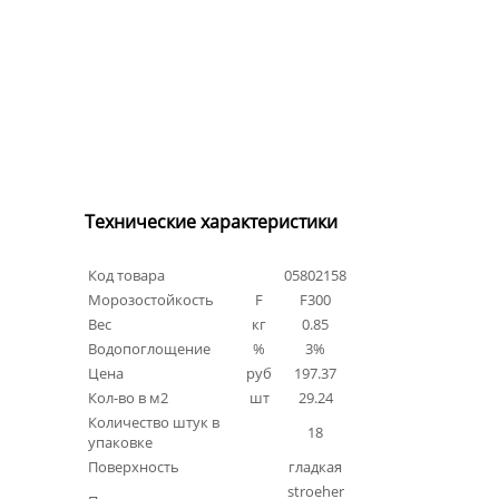
Технические характеристики
Код товара
05802158
Морозостойкость
F
F300
Вес
кг
0.85
Водопоглощение
%
3%
Цена
руб
197.37
Кол-во в м2
шт
29.24
Количество штук в
18
упаковке
Поверхность
гладкая
stroeher